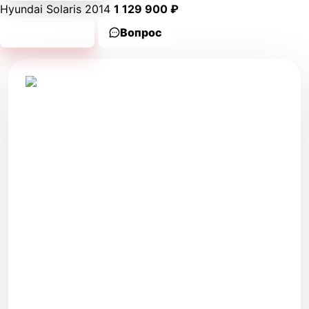
Hyundai Solaris 2014
1 129 900 ₽
Позвонить
Вопрос
Новые автомобили и автомобили с пробегом
в Волгодонске. Два салона, честное описание
и помощь с подбором.
САЛОНЫ
г. Волгодонск
ул. Степная, 118
г. Волгодонск
ул. Железнодорожная, 2
УСЛУГИ