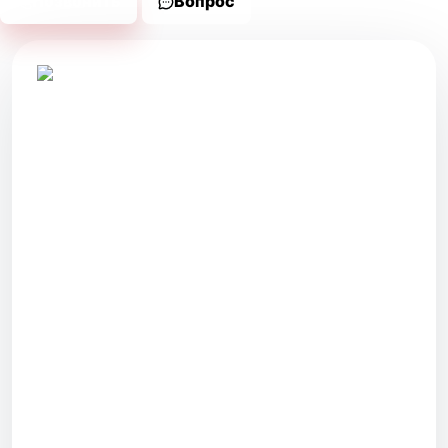
Позвонить
Вопрос
Новые автомобили и автомобили с пробегом
в Волгодонске. Два салона, честное описание
и помощь с подбором.
САЛОНЫ
г. Волгодонск
ул. Степная, 118
г. Волгодонск
ул. Железнодорожная, 2
УСЛУГИ
Способы покупки